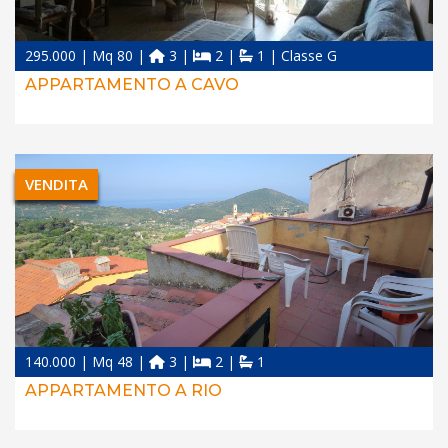
295.000 | Mq 80 |
3 |
2 |
1 | Classe G
APPARTAMENTO A CAVO
VENDITA
140.000 | Mq 48 |
3 |
2 |
1
APPARTAMENTO A RIO