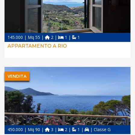
145.000 | Mq 55 |
2 |
1 |
1
APPARTAMENTO A RIO
VENDITA
450.000 | Mq 90 |
3 |
2 |
1 |
| Classe G