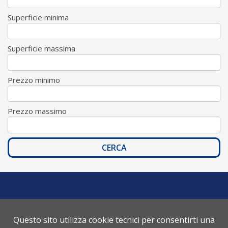
Superficie minima
Superficie massima
Prezzo minimo
Prezzo massimo
LA DOMUS SRL
Via Romeo Rodriguez Pereira, 166 - 00136 Roma - Tel
Questo sito utilizza cookie tecnici per consentirti una
06.35403506