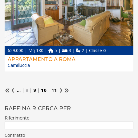
629.000 | Mq 180 |
5 |
3 |
2 | Classe G
APPARTAMENTO A ROMA
Camilluccia
...
| 8 |
9
|
10
|
11
RAFFINA RICERCA PER
Riferimento
Contratto