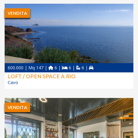
VENDITA
600.000 | Mq 147 |
6 |
6 |
6 |
LOFT / OPEN SPACE A RIO
Cavo
VENDITA