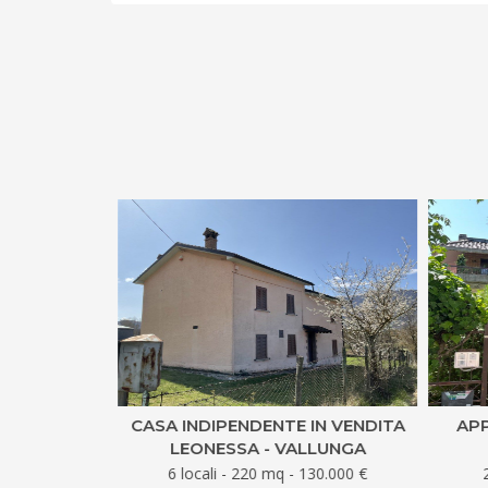
 VENDITA
CASA INDIPENDENTE IN VENDITA
APP
MILVIO
LEONESSA - VALLUNGA
550.000 €
6 locali - 220 mq - 130.000 €