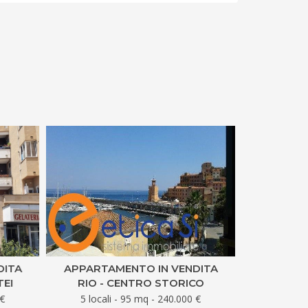
DITA
APPARTAMENTO IN VENDITA
ATT
EI
RIO - CENTRO STORICO
ROMA
€
5 locali - 95 mq - 240.000 €
2 local