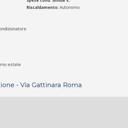
Spese cond. annue €:
Riscaldamento:
Autonomo
ondizionatore
rno estate
zione - Via Gattinara Roma