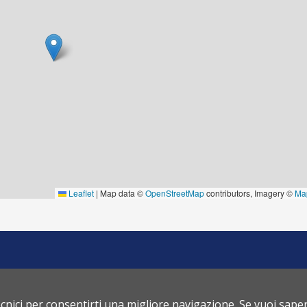
LA DOMUS SRL
ia Romeo Rodriguez Pereira, 166 - 00136 Roma - Tel 06.354035
A RM 1121397 - Cap. Soc. 10.000,00 Euro |
Privacy
|
Cookies policy
|
Powered b
ecnici per consentirti una migliore navigazione. Se vuoi sape