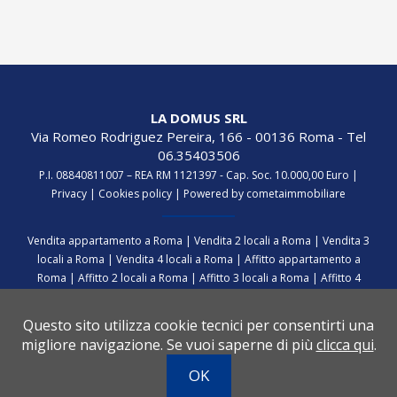
LA DOMUS SRL
Via Romeo Rodriguez Pereira, 166 - 00136 Roma - Tel
06.35403506
P.I. 08840811007 – REA RM 1121397 - Cap. Soc. 10.000,00 Euro |
Privacy
|
Cookies policy
|
Powered by cometaimmobiliare
Vendita appartamento a Roma
|
Vendita 2 locali a Roma
|
Vendita 3
locali a Roma
|
Vendita 4 locali a Roma
|
Affitto appartamento a
Roma
|
Affitto 2 locali a Roma
|
Affitto 3 locali a Roma
|
Affitto 4
locali a Roma
|
Vendita attico a Roma
|
Vendita appartamento a
Cavo
|
Vendita 3 locali a Cavo
|
Vendita 4 locali a Cavo
|
Vendita
Questo sito utilizza cookie tecnici per consentirti una
appartamento Isola d'Elba
|
Vendita negozio a Roma
|
Vendita villa
migliore navigazione. Se vuoi saperne di più
clicca qui
.
a Roma
|
Vendita villa a Sacrofano
|
Vendita appartamento Isola
d'Elba
OK